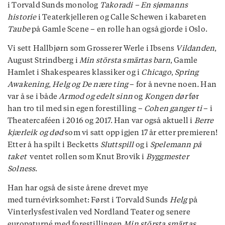
i Torvald Sunds monolog
Takoradi – En sjømanns
historie
i Teaterkjelleren og Calle Schewen i kabareten
Taube
på Gamle Scene – en rolle han også gjorde i Oslo.
Vi sett Hallbjørn som Grosserer Werle i Ibsens
Vildanden
,
August Strindberg i
Min största smärtas barn
, Gamle
Hamlet i Shakespeares klassiker og i
Chicago
,
Spring
Awakening
,
Helg og
De nære ting
– for å nevne noen
.
Han
var å se i både
Armod og edelt sinn
og
Kongen dør
før
han tro til med sin egen forestilling –
Cohen ganger ti
– i
Theatercaféen i 2016 og 2017. Han var også aktuell i
Berre
kjærleik og død
som vi satt opp igjen 17 år etter premieren!
Etter å ha spilt i Becketts
Sluttspill
og i
Spelemann på
taket
ventet rollen som Knut Brovik i
Byggmester
Solness
.
Han har også de siste årene drevet mye
med turnévirksomhet: Først i Torvald Sunds
Helg
på
Vinterlysfestivalen ved Nordland Teater og senere
europaturné med forestillingen
Min största smärtas