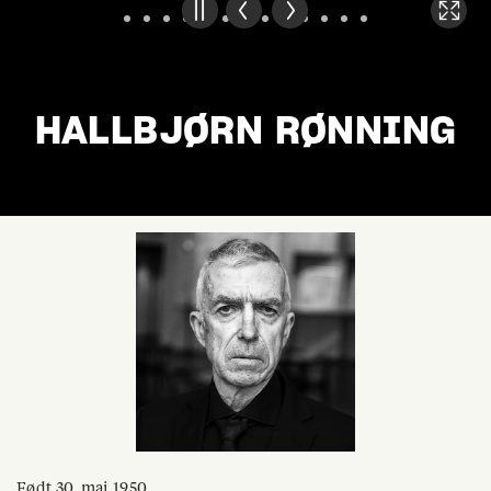
HALLBJØRN RØNNING
Født 30. mai 1950