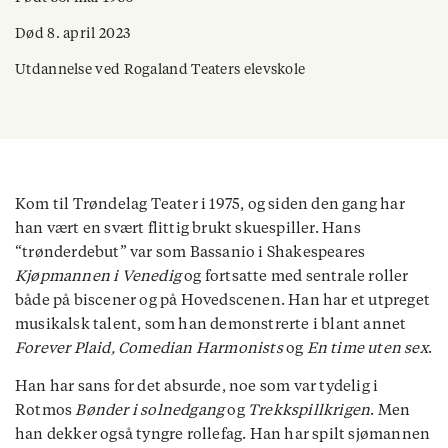
Død 8. april 2023
Utdannelse ved Rogaland Teaters elevskole
Kom til Trøndelag Teater i 1975, og siden den gang har
han vært en svært flittig brukt skuespiller. Hans
“trønderdebut” var som Bassanio i Shakespeares
Kjøpmannen i Venedig
og fortsatte med sentrale roller
både på biscener og på Hovedscenen. Han har et utpreget
musikalsk talent, som han demonstrerte i blant annet
Forever Plaid, Comedian Harmonists
og
En time uten sex
.
Han har sans for det absurde, noe som var tydelig i
Rotmos
Bønder i solnedgang
og
Trekkspillkrigen
. Men
han dekker også tyngre rollefag. Han har spilt sjømannen