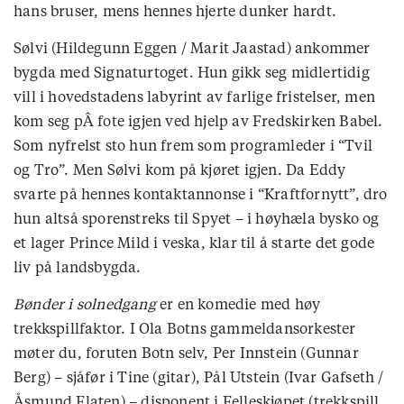
hans bruser, mens hennes hjerte dunker hardt.
Sølvi (Hildegunn Eggen / Marit Jaastad) ankommer
bygda med Signaturtoget. Hun gikk seg midlertidig
vill i hovedstadens labyrint av farlige fristelser, men
kom seg pÂ fote igjen ved hjelp av Fredskirken Babel.
Som nyfrelst sto hun frem som programleder i “Tvil
og Tro”. Men Sølvi kom på kjøret igjen. Da Eddy
svarte på hennes kontaktannonse i “Kraftfornytt”, dro
hun altså sporenstreks til Spyet – i høyhæla bysko og
et lager Prince Mild i veska, klar til å starte det gode
liv på landsbygda.
Bønder i solnedgang
er en komedie med høy
trekkspillfaktor. I Ola Botns gammeldansorkester
møter du, foruten Botn selv, Per Innstein (Gunnar
Berg) – sjåfør i Tine (gitar), Pål Utstein (Ivar Gafseth /
Åsmund Flaten) – disponent i Felleskjøpet (trekkspill