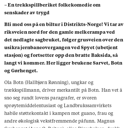
– En trekkspillberiket folkekomedie om
senskader av trygd
Bli med oss på en biltur i Distrikts-Norge! Vi tar av
riksveien nord for den gamle melkerampa ved
det nedlagte sagbruket, følger grusveien over den
usikra jernbaneovergangen ved Spyet (ubetjent
stasjon) og fortsetter opp den bratte Baksida, så
langt vi kommer. Her ligger brukene Sarvet, Botn
og Gørhenget.
Ola Botn (Hallbjørn Rønning), ungkar og
trækkspillmann, driver merkantilt på Botn. Han vet å
sno seg rundt lovens paragrafer, er svoren
sprøytemiddelentusiast og Landbrukssamvirkets
habile støttekontakt i kampen mot guano, frau og
andre økologisk vekstfremmende påfunn. Magnus