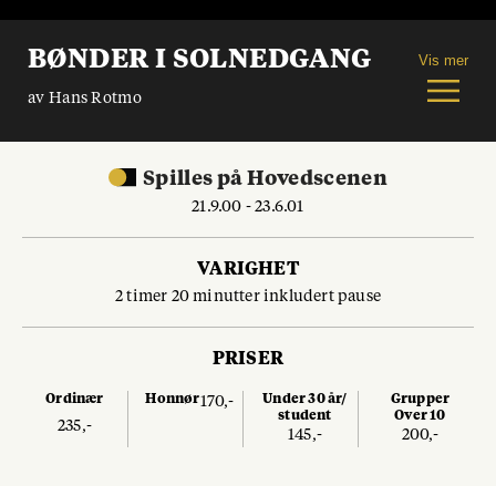
BØNDER I SOLNEDGANG
Vis mer
av Hans Rotmo
Spilles
på
Hovedscenen
21.9.00 - 23.6.01
VARIGHET
2 timer 20 minutter inkludert pause
PRISER
Ordinær
Honnør
Under 30 år/
Grupper
170,-
student
Over 10
235,-
145,-
200,-