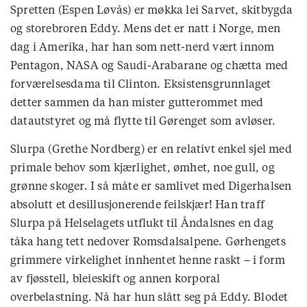
Spretten (Espen Løvås) er møkka lei Sarvet, skitbygda
og storebroren Eddy. Mens det er natt i Norge, men
dag i Amerika, har han som nett-nerd vært innom
Pentagon, NASA og Saudi-Arabarane og chætta med
forværelsesdama til Clinton. Eksistensgrunnlaget
detter sammen da han mister gutterommet med
datautstyret og må flytte til Gørenget som avløser.
Slurpa (Grethe Nordberg) er en relativt enkel sjel med
primale behov som kjærlighet, ømhet, noe gull, og
grønne skoger. I så måte er samlivet med Digerhalsen
absolutt et desillusjonerende feilskjær! Han traff
Slurpa på Helselagets utflukt til Åndalsnes en dag
tåka hang tett nedover Romsdalsalpene. Gørhengets
grimmere virkelighet innhentet henne raskt – i form
av fjøsstell, bleieskift og annen korporal
overbelastning. Nå har hun slått seg på Eddy. Blodet