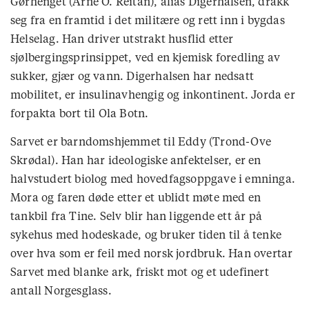
Gørhenget (Arne O. Reitan), alias Digerhalsen, drakk
seg fra en framtid i det militære og rett inn i bygdas
Helselag. Han driver utstrakt husflid etter
sjølbergingsprinsippet, ved en kjemisk foredling av
sukker, gjær og vann. Digerhalsen har nedsatt
mobilitet, er insulinavhengig og inkontinent. Jorda er
forpakta bort til Ola Botn.
Sarvet er barndomshjemmet til Eddy (Trond-Ove
Skrødal). Han har ideologiske anfektelser, er en
halvstudert biolog med hovedfagsoppgave i emninga.
Mora og faren døde etter et ublidt møte med en
tankbil fra Tine. Selv blir han liggende ett år på
sykehus med hodeskade, og bruker tiden til å tenke
over hva som er feil med norsk jordbruk. Han overtar
Sarvet med blanke ark, friskt mot og et udefinert
antall Norgesglass.