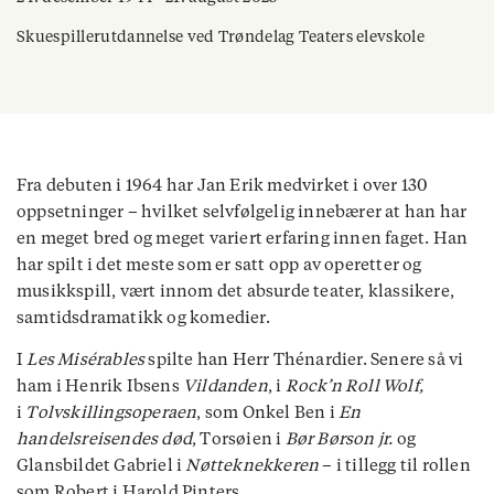
Skuespillerutdannelse ved Trøndelag Teaters elevskole
Fra debuten i 1964 har Jan Erik medvirket i over 130
oppsetninger – hvilket selvfølgelig innebærer at han har
en meget bred og meget variert erfaring innen faget. Han
har spilt i det meste som er satt opp av operetter og
musikkspill, vært innom det absurde teater, klassikere,
samtidsdramatikk og komedier.
I
Les Misérables
spilte han Herr Thénardier. Senere så vi
ham i Henrik Ibsens
Vildanden
, i
Rock’n Roll Wolf,
i
Tolvskillingsoperaen
, som Onkel Ben i
En
handelsreisendes død
, Torsøien i
Bør Børson jr.
og
Glansbildet Gabriel i
Nøtteknekkeren
– i tillegg til rollen
som Robert i Harold Pinters