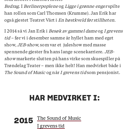
Bedrag
. I
Berlinerpoplene
og
Ligge i grønne enger
spilte
han rollen som Carl Thomsen (Krumme). Jan Erik har
også gjestet Teatret Vårt i
En høstkveld før stillheten.
I 2014 så vi Jan Erik i
Besøk av gammel dame
og
I grevens
tid
– før vi i desember samme år hyllet ham med eget
show,
JEB-show,
som var et juleshow med masse
spennende gjester fra hans lange scenekarriere.
JEB-
show
markerte slutten på hans virke som skuespiller på
Trøndelag Teater – men ikke helt! Han medvirket både i
The Sound of Music
og når
I grevens tid
som pensjonist.
HAR MEDVIRKET I:
The Sound of Music
2015
I grevens tid