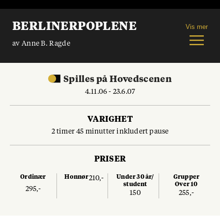
BERLINERPOPLENE
Vis mer
av Anne B. Ragde
Spilles
på
Hovedscenen
4.11.06 - 23.6.07
VARIGHET
2 timer 45 minutter inkludert pause
PRISER
Ordinær
Honnør
Under 30 år/
Grupper
210,-
student
Over 10
295,-
150
255,-