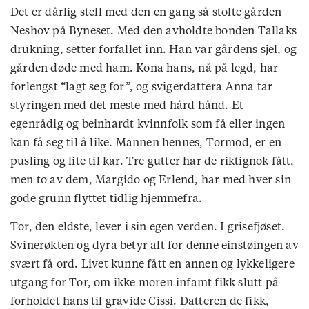
Det er dårlig stell med den en gang så stolte gården
Neshov på Byneset. Med den avholdte bonden Tallaks
drukning, setter forfallet inn. Han var gårdens sjel, og
gården døde med ham. Kona hans, nå på legd, har
forlengst “lagt seg for”, og svigerdattera Anna tar
styringen med det meste med hård hånd. Et
egenrådig og beinhardt kvinnfolk som få eller ingen
kan få seg til å like. Mannen hennes, Tormod, er en
pusling og lite til kar. Tre gutter har de riktignok fått,
men to av dem, Margido og Erlend, har med hver sin
gode grunn flyttet tidlig hjemmefra.
Tor, den eldste, lever i sin egen verden. I grisefjøset.
Svinerøkten og dyra betyr alt for denne einstøingen av
svært få ord. Livet kunne fått en annen og lykkeligere
utgang for Tor, om ikke moren infamt fikk slutt på
forholdet hans til gravide Cissi. Datteren de fikk,