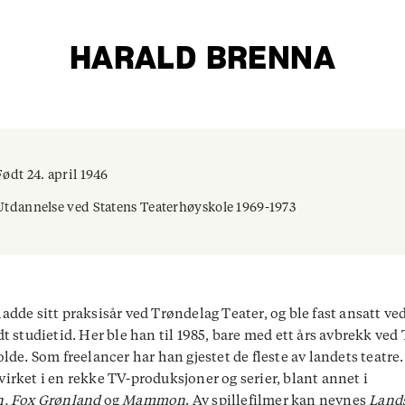
HARALD BRENNA
Født 24. april 1946
Utdannelse ved Statens Teaterhøyskole 1969-1973
adde sitt praksisår ved Trøndelag Teater, og ble fast ansatt ved
dt studietid. Her ble han til 1985, bare med ett års avbrekk ved
olde. Som freelancer har han gjestet de fleste av landets teatre
irket i en rekke TV-produksjoner og serier, blant annet i
n,
Fox Grønland
og
Mammon
. Av spillefilmer kan nevnes
Land