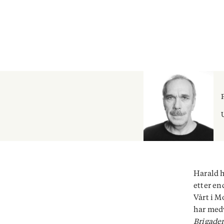
Harald h
etter en
Vårt i M
har medv
Brigade