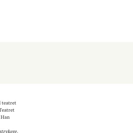
 teatret
 Teatret
. Han
strykere
,