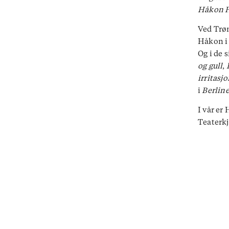
Håkon 
Ved Trøn
Håkon 
Og i de s
og gull
,
irritasj
i
Berlin
I vår er
Teaterkj