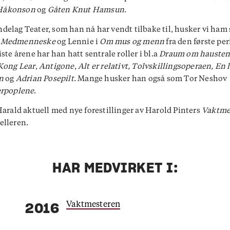
Håkonson
og
Gåten Knut Hamsun
.
delag Teater, som han nå har vendt tilbake til, husker vi ham
i
Medmenneske
og Lennie i
Om mus og menn
fra den første pe
iste årene har han hatt sentrale roller i bl.a
Draum om hauste
Kong Lear
,
Antigone
,
Alt er relativt, T
olvskillingsoperaen,
En 
on
og
Adrian Posepilt.
Mange husker han også som Tor Neshov
erpoplene
.
 Harald aktuell med nye forestillinger av Harold Pinters
Vaktme
elleren.
HAR MEDVIRKET I:
Vaktmesteren
2016