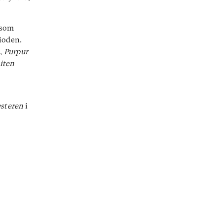
 som
rioden.
n
,
Purpur
liten
steren
i