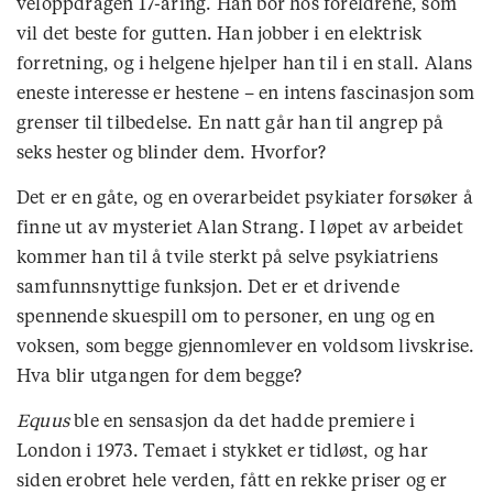
veloppdragen 17-åring. Han bor hos foreldrene, som
vil det beste for gutten. Han jobber i en elektrisk
forretning, og i helgene hjelper han til i en stall. Alans
eneste interesse er hestene – en intens fascinasjon som
grenser til tilbedelse. En natt går han til angrep på
seks hester og blinder dem. Hvorfor?
Det er en gåte, og en overarbeidet psykiater forsøker å
finne ut av mysteriet Alan Strang. I løpet av arbeidet
kommer han til å tvile sterkt på selve psykiatriens
samfunnsnyttige funksjon. Det er et drivende
spennende skuespill om to personer, en ung og en
voksen, som begge gjennomlever en voldsom livskrise.
Hva blir utgangen for dem begge?
Equus
ble en sensasjon da det hadde premiere i
London i 1973. Temaet i stykket er tidløst, og har
siden erobret hele verden, fått en rekke priser og er