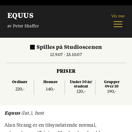
EQUUS
Vis mer
av Peter Shaffer
Spilles
på
Studioscenen
12.9.07 - 23.10.07
PRISER
Ordinær
Honnør
Under 30 år/
Grupper
student
Over 10
220,-
140,-
120,-
190,-
Equus
(lat.), hest
Alan Strang er en tilsynelatende normal,