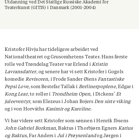
Utdanning ved Det Statlige Russiske Akademi for
Teaterkunst (GITIS) i Danmark (2001-2004)
Kristofer Hivju har tideligere arbeidet ved
Nationaltheatret og Grusomhetens Teater. Hans første
rolle ved Trøndelag Teater var Erlend i
Kristin
Lavransdatter
, og senere har vi sett Kristofer i Gogols
komedie
Revisoren
, i Frode Sander Øiens
Fantastiske
Pepsi Love
, som Bestefar Tallak i
Berlinerpoplene
, Edgar i
Kong Lear
, to roller i
Trondheim Open
, i Dickens’
Et
juleeventyr
, som Elezeus i Johan Bojers
Den siste viking
og i von Horváths
Kasimir og Karoline
.
Vi har videre sett Kristofer som sønnen i Henrik Ibsens
John Gabriel Borkman
, Baktus i Thorbjørn Egners
Karius
og Baktus
, Far Anders i
Jul i Prøysenland
og Jørgen i