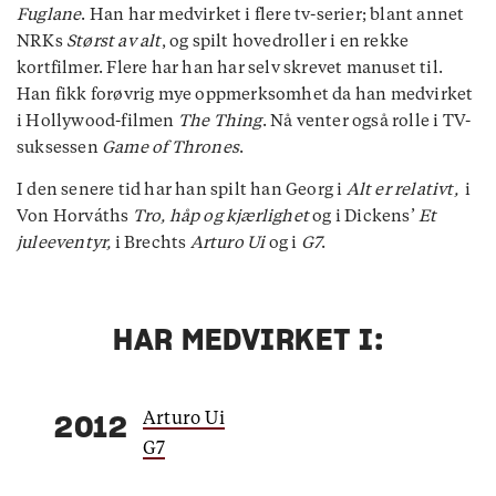
Fuglane
. Han har medvirket i flere tv-serier; blant annet
NRKs
Størst av alt
, og spilt hovedroller i en rekke
kortfilmer. Flere har han har selv skrevet manuset til.
Han fikk forøvrig mye oppmerksomhet da han medvirket
i Hollywood-filmen
The Thing
. Nå venter også rolle i TV-
suksessen
Game of Thrones
.
I den senere tid har han spilt han Georg i
Alt er relativt,
i
Von Horváths
Tro, håp og kjærlighet
og i Dickens’
Et
juleeventyr,
i Brechts
Arturo Ui
og i
G7
.
HAR MEDVIRKET I:
Arturo Ui
2012
G7