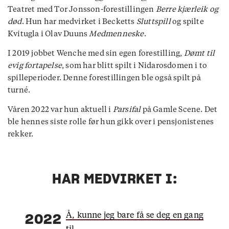
Teatret med Tor Jonsson-forestillingen
Berre kjærleik og
død
. Hun har medvirket i Becketts
Sluttspill
og spilte
Kvitugla i Olav Duuns
Medmenneske
.
I 2019 jobbet Wenche med sin egen forestilling,
Dømt til
evig fortapelse
, som har blitt spilt i Nidarosdomen i to
spilleperioder. Denne forestillingen ble også spilt på
turné.
Våren 2022 var hun aktuell i
Parsifal
på Gamle Scene. Det
ble hennes siste rolle før hun gikk over i pensjonistenes
rekker.
HAR MEDVIRKET I:
Å, kunne jeg bare få se deg en gang
2022
til...