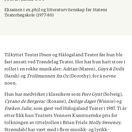
Eksamen i ex.phil og litteraturvitenskap før Statens
Teaterhøgskole (1977-80)
Tilkyttet Teater Ibsen og Hålogaland Teater før hun ble
fast ansatt ved Trøndelag Teater. Her har hun hatt store i
roller i en rekke musikaler:
Adrian
(Maren),
Guys & Dolls
(Sarah) og
Trollmannen fra Oz
(Dorothy), for å nevne
noen.
Hun har medvirket i klassikere som
Peer Gynt
(Solveig),
Cyrano de Bergerac
(Roxane),
Deilige dager
(Winnie) og
Frøken Julie
, som gjest ved Hålogaland Teater i 1987. Ti år
etter fikk hun Teatrets Venners Kunstneriske pris for
tolkningen av tittelrollen i Brian Friels
Molly Sweeney
.
Strømdahl har vært med i flere musikk- og lyrikk-