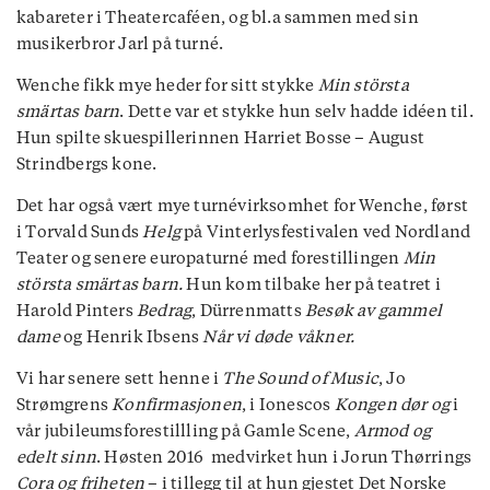
kabareter i Theatercaféen, og bl.a sammen med sin
musikerbror Jarl på turné.
Wenche fikk mye heder for sitt stykke
Min största
smärtas barn
. Dette var et stykke hun selv hadde idéen til.
Hun spilte skuespillerinnen Harriet Bosse – August
Strindbergs kone.
Det har også vært mye turnévirksomhet for Wenche, først
i Torvald Sunds
Helg
på Vinterlysfestivalen ved Nordland
Teater og senere europaturné med forestillingen
Min
största smärtas barn.
Hun kom tilbake her på teatret i
Harold Pinters
Bedrag
, Dürrenmatts
Besøk av gammel
dame
og Henrik Ibsens
Når vi døde våkner.
Vi har senere sett henne i
The Sound of Music
, Jo
Strømgrens
Konfirmasjonen
, i Ionescos
Kongen dør og
i
vår jubileumsforestillling på Gamle Scene,
Armod og
edelt sinn
. Høsten 2016 medvirket hun i Jorun Thørrings
Cora og friheten
– i tillegg til at hun gjestet Det Norske