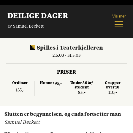
DEILIGE DAGER
Vis mer
av Samuel Beckett
Spilles
i
Teaterkjelleren
2.5.03 - 31.5.03
PRISER
Ordinær
Honnør
Under 30 år/
Grupper
95,-
student
Over 10
135,-
85,-
110,-
Slutten er begynnelsen, og enda fortsetter man
Samuel Beckett