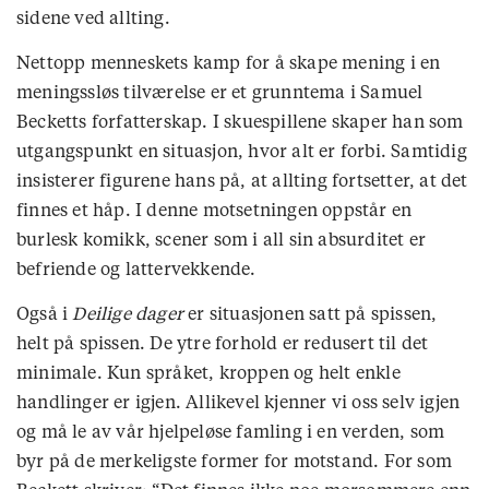
sidene ved allting.
Nettopp menneskets kamp for å skape mening i en
meningssløs tilværelse er et grunntema i Samuel
Becketts forfatterskap. I skuespillene skaper han som
utgangspunkt en situasjon, hvor alt er forbi. Samtidig
insisterer figurene hans på, at allting fortsetter, at det
finnes et håp. I denne motsetningen oppstår en
burlesk komikk, scener som i all sin absurditet er
befriende og lattervekkende.
Også i
Deilige dager
er situasjonen satt på spissen,
helt på spissen. De ytre forhold er redusert til det
minimale. Kun språket, kroppen og helt enkle
handlinger er igjen. Allikevel kjenner vi oss selv igjen
og må le av vår hjelpeløse famling i en verden, som
byr på de merkeligste former for motstand. For som