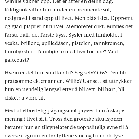
Winnie våkner opp. Det er atter en deilig dag.
Riktignok sitter hun under en brennende sol,
nedgravd i sand opp til livet. Men blås i det. Opprømt
og glad plaprer hun i vei. Memorerer dikt. Minnes det
første ball, det første kyss. Sysler med innholdet i
veska: brillene, spilledåsen, pistolen, tannkremen,
tannbørsten. Tannbørste med hva for noe? Med
galtebust?
Hvem er det hun snakker til? Seg selv? Oss? Den lite
pratsomme ektemannen, Willie? Uansett så uttrykker
hun en uendelig lengsel etter å bli sett, bli hørt, bli
elsket: å være til.
Med uhelbredelig pågangsmot prøver hun å skape
mening i livet sitt. Tross den groteske situasjonen
bevarer hun en tilsynelatende uoppslitelig evne til å
overse avgrunnen for føttene sine og finne de lyse