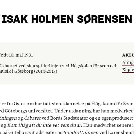
ISAK HOLMEN SØRENSEN
Født 10. mai 1991
AKTU
Anti
Utdannet ved skuespillerlinjen ved Högskolan för scen och
Kapte
musik i Göteborg (2014-2017)
ler fra Oslo som har tatt sin utdannelse på Högskolan för Sce
d Göteborgs universitet. Under utdanning har han medvirket 
tningen
og
Cabaret
ved Borås Stadsteater og en egenprodusert
ling
Kom ihåg att du inte vet vem du är
. Han medvirket senere i
a
på Göteborgs Stadsteater og
Snödrottningen
ved Lorensbergt