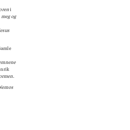
oren
i
å meg og
Jesus
Gamle
gsemnene
enrik
tormen
.
 Nemos