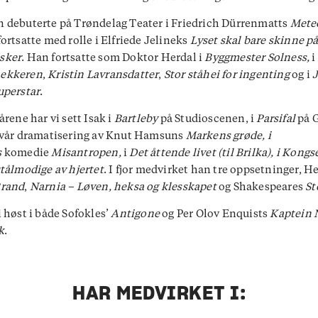
 debuterte på Trøndelag Teater i Friedrich Dürrenmatts
Mete
fortsatte med rolle i Elfriede Jelineks
Lyset skal bare skinne p
sker
. Han fortsatte som Doktor Herdal i
Byggmester Solness,
i
ekkeren
,
Kristin Lavransdatter
,
Stor ståhei for ingenting
og i
uperstar
.
årene har vi sett Isak i
Bartleby
på Studioscenen, i
Parsifal
på 
i vår dramatisering av Knut Hamsuns
Markens grøde, i
s
komedie
Misantropen,
i
Det åttende livet (til Brilka), i Kon
tålmodige av hjertet
. I fjor medvirket han tre oppsetninger, H
rand
,
Narnia – Løven, heksa og klesskapet
og Shakespeares
S
i høst i både Sofokles’
Antigone
og Per Olov Enquists
Kaptein
k
.
HAR MEDVIRKET I: