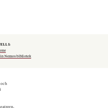
ELL I:
gone
in Nemos bibliotek
n och
i
eatrern.