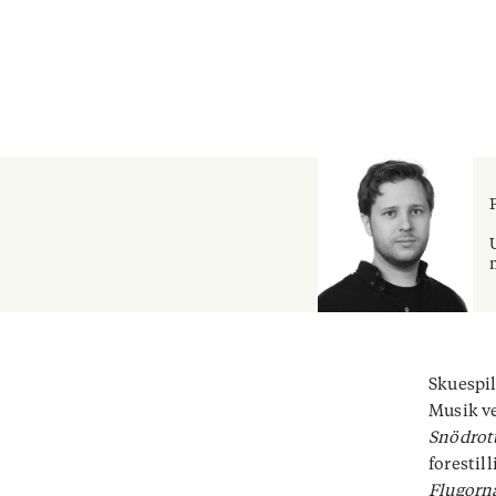
Skuespil
Musik ve
Snödrot
forestil
Flugorn