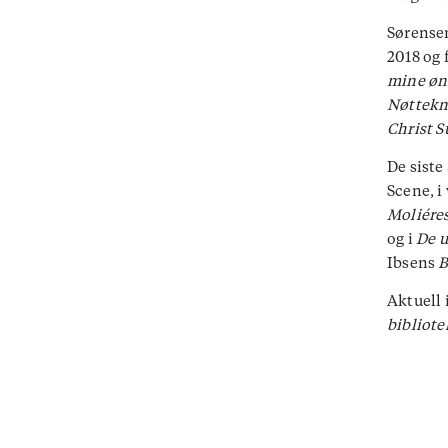
Sørensen
2018 og 
mine øn
Nøttekn
Christ S
De siste 
Scene, 
Moliére
og i
De u
Ibsens
B
Aktuell 
bibliote