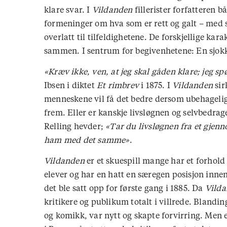
klare svar. I
Vildanden
fillerister forfatteren 
formeninger om hva som er rett og galt – med s
overlatt til tilfeldighetene. De forskjellige kar
sammen. I sentrum for begivenhetene: En sjo
«Kræv ikke, ven, at jeg skal gåden klare; jeg spø
Ibsen i diktet
Et rimbrev
i 1875. I
Vildanden
sir
menneskene vil få det bedre dersom ubehageli
frem. Eller er kanskje livsløgnen og selvbedr
Relling hevder;
«Tar du livsløgnen fra et gjen
ham med det samme»
.
Vildanden
er et skuespill mange har et forhold t
elever og har en hatt en særegen posisjon inne
det ble satt opp for første gang i 1885. Da
Vild
kritikere og publikum totalt i villrede. Blandi
og komikk, var nytt og skapte forvirring. Men