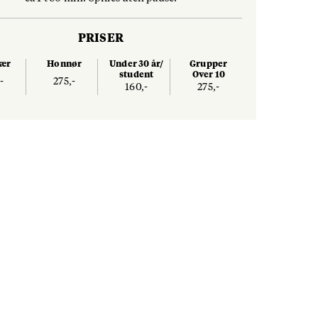
PRISER
nær
Honnør
Under 30 år/
Grupper
student
Over 10
-
275,-
160,-
275,-