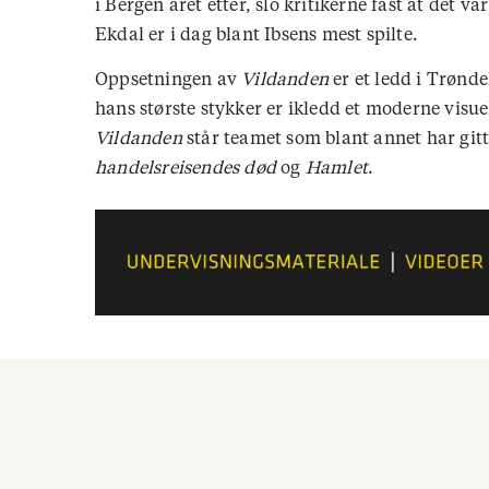
i Bergen året etter, slo kritikerne fast at det v
Ekdal er i dag blant Ibsens mest spilte.
Oppsetningen av
Vildanden
er et ledd i Trønde
hans største stykker er ikledd et moderne visu
Vildanden
står teamet som blant annet har git
handelsreisendes død
og
Hamlet
.