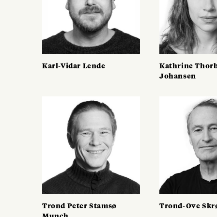
Karl-Vidar Lende
Kathrine Thor
Johansen
Trond Peter Stamsø
Trond-Ove Skr
Munch