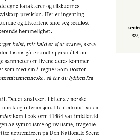
både egne karakterer og tilskuernes
ylskarp presisjon. Her er ingenting
akterene og historiene snor seg sømløst
Ordi
kkerende hemmelighet.
335,
rger helst; mit kald er ej at svare»
, skrev
kler Ibsens gåte rundt spørsmålet om
ge sannheter om livene deres kommer
aget som medisin å regne? Som Doktor
nomsnitts
menneske, så tar du lykken fra
il. Det er analysert i biter av norske
n norsk og internasjonal teaterkunst siden
anden
kom i bokform i 1884 var imidlertid
ngen av symbolisme og realisme, tragedie
 etter urpremieren på Den Nationale Scene