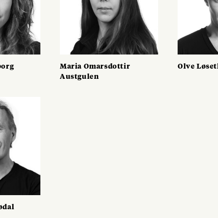
borg
Maria Omarsdottir
Olve Løse
Austgulen
ødal