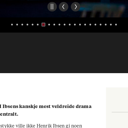
 I Ibsens kanskje mest veldreide drama
sentralt.
stykke ville ikke Henrik Ibsen gi noen