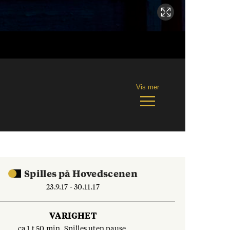
Vis mer
Spilles
på
Hovedscenen
23.9.17 - 30.11.17
VARIGHET
ca 1 t 50 min. Spilles uten pause.