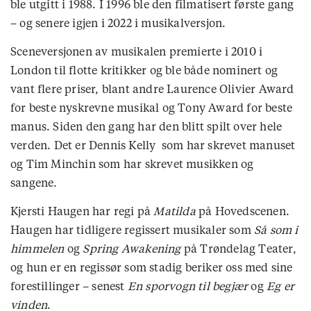
ble utgitt i 1988. I 1996 ble den filmatisert første gang
– og senere igjen i 2022 i musikalversjon.
Sceneversjonen av musikalen premierte i 2010 i
London til flotte kritikker og ble både nominert og
vant flere priser, blant andre Laurence Olivier Award
for beste nyskrevne musikal og Tony Award for beste
manus. Siden den gang har den blitt spilt over hele
verden. Det er Dennis Kelly som har skrevet manuset
og Tim Minchin som har skrevet musikken og
sangene.
Kjersti Haugen har regi på
Matilda
på Hovedscenen.
Haugen har tidligere regissert musikaler som
Så som i
himmelen
og
Spring Awakening
på Trøndelag Teater,
og hun er en regissør som stadig beriker oss med sine
forestillinger – senest
En sporvogn til begjær
og
Eg er
vinden
.