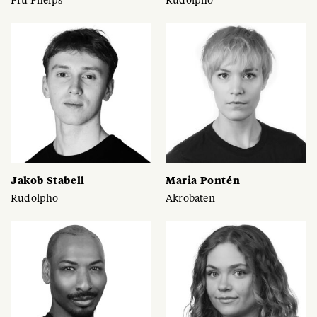
Fru Phelps
Rudolpho
Jakob Stabell
Maria Pontén
Rudolpho
Akrobaten