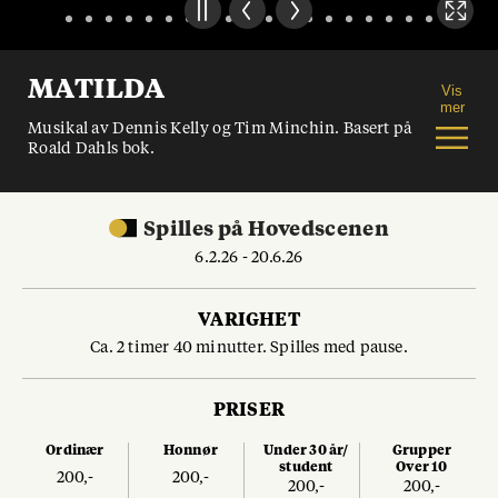
MATILDA
Vis
mer
Musikal av Dennis Kelly og Tim Minchin. Basert på
Roald Dahls bok.
Spilles
på
Hovedscenen
6.2.26 - 20.6.26
VARIGHET
Ca. 2 timer 40 minutter. Spilles med pause.
PRISER
Ordinær
Honnør
Under 30 år/
Grupper
student
Over 10
200,-
200,-
200,-
200,-