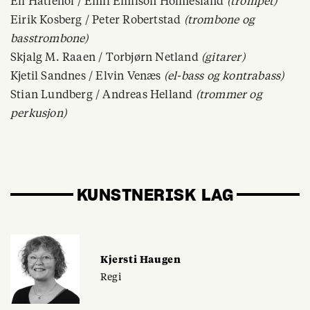
Eli Hatlehol / Emil Emilson Holmesland
(trompet)
Eirik Kosberg / Peter Robertstad
(trombone og
basstrombone)
Skjalg M. Raaen / Torbjørn Netland
(gitarer)
Kjetil Sandnes / Elvin Venæs
(el-bass og kontrabass)
Stian Lundberg / Andreas Helland
(trommer og
perkusjon)
KUNSTNERISK LAG
Kjersti Haugen
Regi