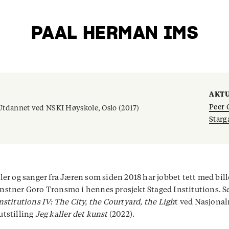
PAAL HERMAN IMS
AKTU
Peer 
Utdannet ved NSKI Høyskole, Oslo (2017)
Starg
ler og sanger fra Jæren som siden 2018 har jobbet tett med bill
stner Goro Tronsmo i hennes prosjekt Staged Institutions. Se
nstitutions IV: The City, the Courtyard, the Ligh
t ved Nasjona
tstilling
Jeg kaller det kunst
(2022).