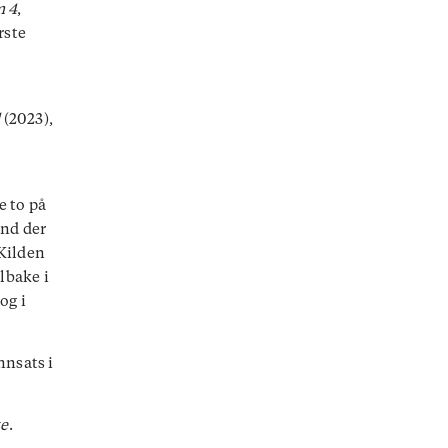
 4
,
rste
d
(2023),
e to på
and der
Kilden
lbake i
og i
nnsats i
te
.