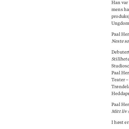
Han var 
mens ha
produksj
Ungdoms
Paal Her
Neste s
Debutert
Stillhet
Studios
Paal Her
Teater –
Trøndela
Heddapr
Paal Her
Mitt liv
I høst e