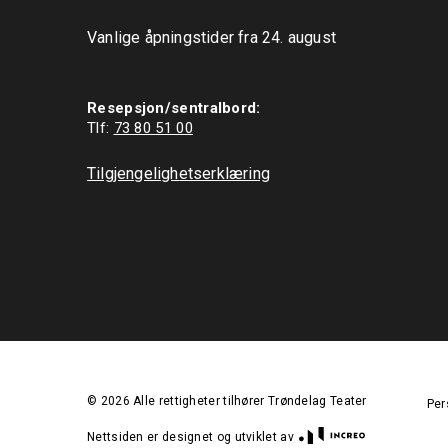
Vanlige åpningstider fra 24. august

Resepsjon/sentralbord:
Tlf: 
73 80 51 00
Tilgjengelighetserklæring
©
2026
Alle rettigheter tilhører Trøndelag Teater
Per
Nettsiden er designet og utviklet av