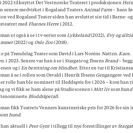
i 2022 tilknyttet Det Vestnorske Teateret i produksjonen
Heim
n senere medvirket i Rogaland Teaters
Animal Farm
– hans fø
on ved Rogaland Teater siden han avsluttet sin tid i Barne- og
teatret med
Fluenes Herre
i 2012.
man er også å se i tv-serier som
Lykkeland
(2022),
Evy og allti
ommer
(2022) og
Oslo Zoo
(2018).
e på Trøndelag Teater som David i Lars Noréns
Natten. Kaos.
en.
i 2023. Senere var han å se i
Stargate
og Ibsens
Brand
– begg
cenen og i
En beretning om blindhet
. Etter en tur til Kristians
man å se i rollen som Osvald i Henrik Ibsens
Gengangere
ved 
 er rolle han ble nominert til Heddapris for i 2026 – kom han ti
g og vi fikk se ham alene på Studioscenen i
Mitt liv som hund
isnominerte
Bloddråpetall
.
man fikk Teatrets Venners kunstneriske pris for 2026 for sin i
 som hund
.
r han aktuell i
Peer Gynt
i tillegg til nye forestillinger av
Starga