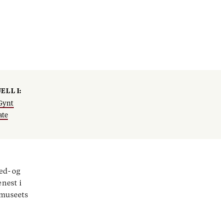
ELL I:
Gynt
ate
ed- og
nest i
lmuseets