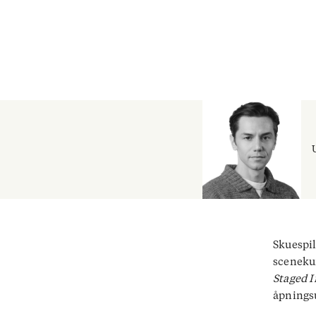
Skuespil
scenekun
Staged I
åpningsu