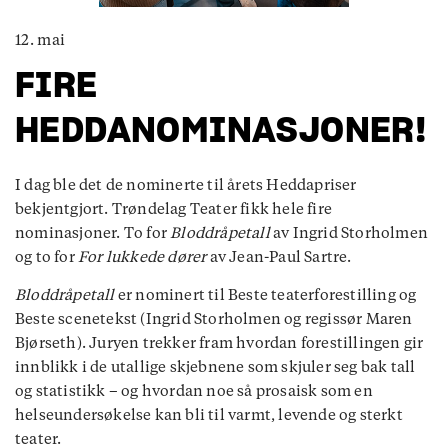
12. mai
FIRE
HEDDANOMINASJONER!
I dag ble det de nominerte til årets Heddapriser
bekjentgjort. Trøndelag Teater fikk hele fire
nominasjoner. To for
Bloddråpetall
av Ingrid Storholmen
og to for
For lukkede dører
av Jean-Paul Sartre.
Bloddråpetall
er nominert til Beste teaterforestilling og
Beste scenetekst (Ingrid Storholmen og regissør Maren
Bjørseth). Juryen trekker fram hvordan forestillingen gir
innblikk i de utallige skjebnene som skjuler seg bak tall
og statistikk – og hvordan noe så prosaisk som en
helseundersøkelse kan bli til varmt, levende og sterkt
teater.