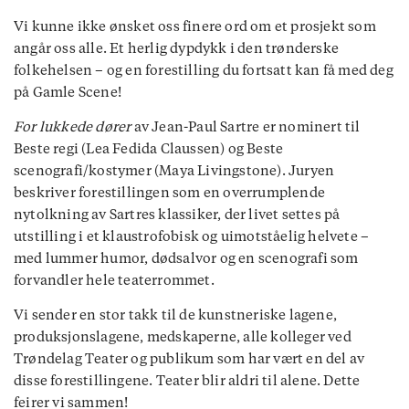
Vi kunne ikke ønsket oss finere ord om et prosjekt som
angår oss alle. Et herlig dypdykk i den trønderske
folkehelsen – og en forestilling du fortsatt kan få med deg
på Gamle Scene!
For lukkede dører
av Jean-Paul Sartre er nominert til
Beste regi (Lea Fedida Claussen) og Beste
scenografi/kostymer (Maya Livingstone). Juryen
beskriver forestillingen som en overrumplende
nytolkning av Sartres klassiker, der livet settes på
utstilling i et klaustrofobisk og uimotståelig helvete –
med lummer humor, dødsalvor og en scenografi som
forvandler hele teaterrommet.
Vi sender en stor takk til de kunstneriske lagene,
produksjonslagene, medskaperne, alle kolleger ved
Trøndelag Teater og publikum som har vært en del av
disse forestillingene. Teater blir aldri til alene. Dette
feirer vi sammen!