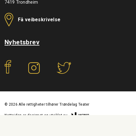
7419 Trondheim
Få veibeskrivelse
Nyhetsbrev
f
©
2026
Alle rettigheter tilhører Trøndelag Teater
Nettsiden er designet og utviklet av
Personvernerklæring