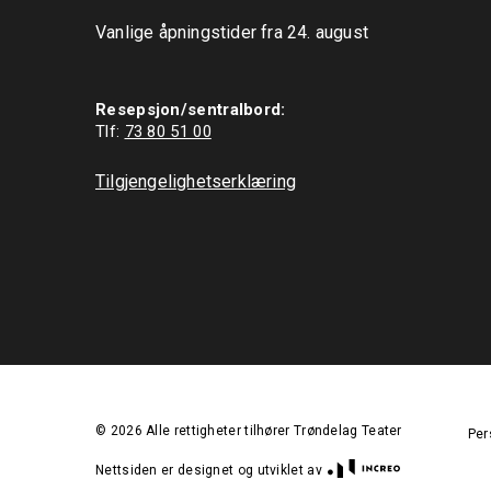
Vanlige åpningstider fra 24. august

Resepsjon/sentralbord:
Tlf: 
73 80 51 00
Tilgjengelighetserklæring
©
2026
Alle rettigheter tilhører Trøndelag Teater
Per
Nettsiden er designet og utviklet av