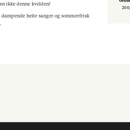
Ordi
 men ikke denne kvelden!
200,
ll, dampende heite sanger og sommerfrisk
e.