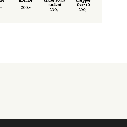
nær
Honnør
Under 30 år/
Grupper
student
Over 10
-
200,-
200,-
200,-