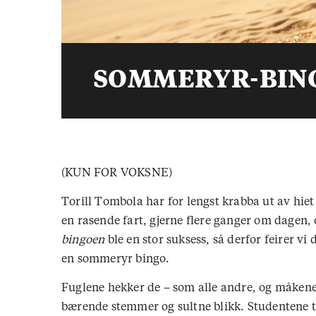
SOMMERYR-BING
(KUN FOR VOKSNE)
Torill Tombola har for lengst krabba ut av hiet s
en rasende fart, gjerne flere ganger om dagen
bingoen
ble en stor suksess, så derfor feirer v
en sommeryr bingo.
Fuglene hekker de – som alle andre, og måkene 
bærende stemmer og sultne blikk. Studentene tr