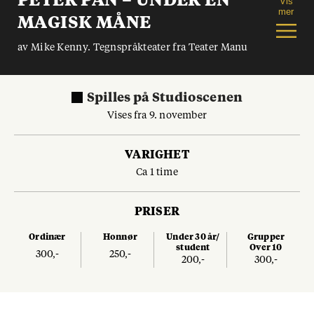
PETER PAN – UNDER EN
Vis
mer
MAGISK MÅNE
av Mike Kenny. Tegnspråkteater fra Teater Manu
Spilles
på
Studioscenen
Vises fra 9. november
VARIGHET
Ca 1 time
PRISER
Ordinær
Honnør
Under 30 år/
Grupper
student
Over 10
300,-
250,-
200,-
300,-