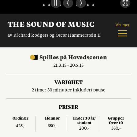
THE SOUND OF MUSIC
Vis mer
av Richard Rodgers og Oscar Hammerstein II
Spilles
på
Hovedscenen
21.3.15 - 20.6.15
VARIGHET
2 timer 30 minutter inkludert pause
PRISER
Ordinær
Honnør
Under 30 år/
Grupper
student
Over 10
425,-
350,-
200,-
350,-