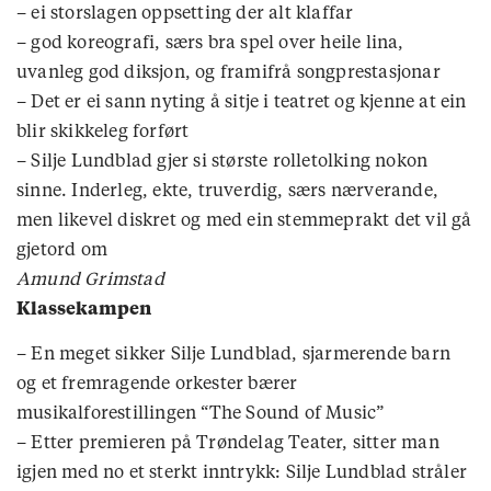
– ei storslagen oppsetting der alt klaffar
– god koreografi, særs bra spel over heile lina,
uvanleg god diksjon, og framifrå songprestasjonar
– Det er ei sann nyting å sitje i teatret og kjenne at ein
blir skikkeleg forført
– Silje Lundblad gjer si største rolletolking nokon
sinne. Inderleg, ekte, truverdig, særs nærverande,
men likevel diskret og med ein stemmeprakt det vil gå
gjetord om
Amund Grimstad
Klassekampen
– En meget sikker Silje Lundblad, sjarmerende barn
og et fremragende orkester bærer
musikalforestillingen “The Sound of Music”
– Etter premieren på Trøndelag Teater, sitter man
igjen med no et sterkt inntrykk: Silje Lundblad stråler