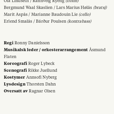
Ola Lindseth
/ Rannveig Ryeng
(fiolin)
Bergmund Waal Skaslien
/ Lars Marius Hølås
(bratsj)
Marit Aspås
/ Marianne Baudouin Lie
(cello)
Erlend Smalås
/ Bárður Poulsen
(kontrabass)
Regi
Ronny Danielsson
Musikalsk leder / orkesterarrangement
Åsmund
Flaten
Koreografi
Roger Lybeck
Scenografi
Rikke Juellund
Kostymer
Annsofi Nyberg
Lysdesign
Thorsten Dahn
Oversatt av
Ragnar Olsen