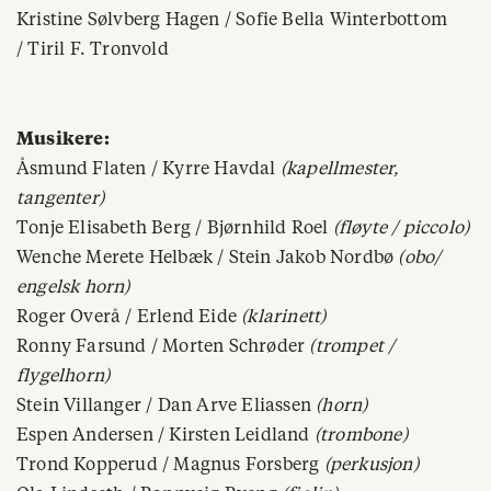
Kristine Sølvberg Hagen / Sofie Bella Winterbottom
/ Tiril F. Tronvold
Musikere:
Åsmund Flaten / Kyrre Havdal
(kapellmester,
tangenter)
Tonje Elisabeth Berg / Bjørnhild Roel
(fløyte / piccolo)
Wenche Merete Helbæk / Stein Jakob Nordbø
(obo/
engelsk horn)
Roger Overå
/ Erlend Eide
(klarinett)
Ronny Farsund
/ Morten Schrøder
(trompet /
flygelhorn)
Stein Villanger
/ Dan Arve Eliassen
(horn)
Espen Andersen
/ Kirsten Leidland
(trombone)
Trond Kopperud
/ Magnus Forsberg
(perkusjon)